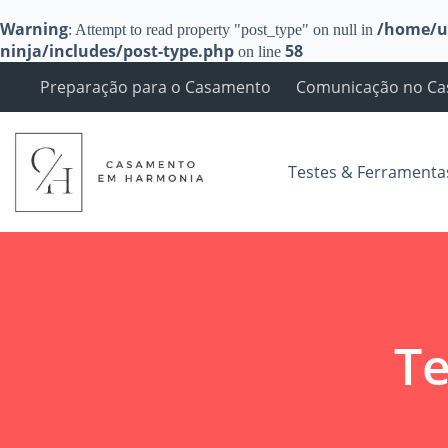
Warning
/home/u
: Attempt to read property "post_type" on null in
ninja/includes/post-type.php
58
on line
Pular
Preparação para o Casamento
Comunicação no C
para
o
conteúdo
Testes & Ferramenta
Te