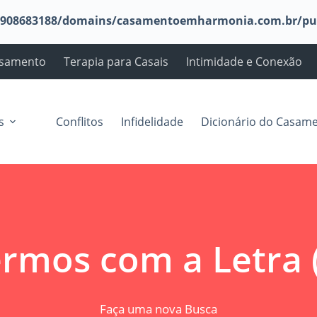
908683188/domains/casamentoemharmonia.com.br/publi
asamento
Terapia para Casais
Intimidade e Conexão
s
Conflitos
Infidelidade
Dicionário do Casam
rmos com a Letra 
Faça uma nova Busca