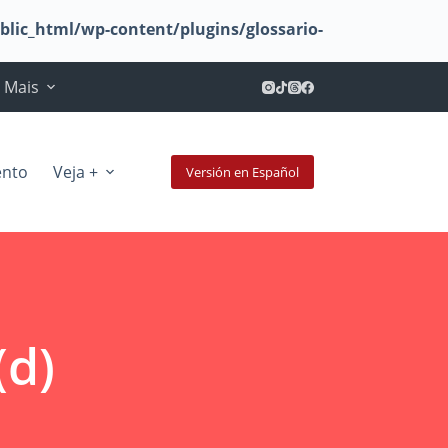
c_html/wp-content/plugins/glossario-
Mais
ento
Veja +
Versión en Español
(d)