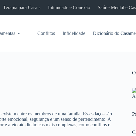
Terapia para Casais
Intimidade e Conexão
Saúde Mental e Ca
ramentas
Conflitos
Infidelidade
Dicionário do Casame
O
e existem entre os membros de uma família. Esses laços são
P
rte emocional, segurança e um senso de pertencimento. A
or e afeto até dinâmicas mais complexas, como conflitos e
C