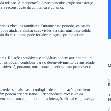
 da relação. A recuperação desses vínculos exige um esforço
a a reconstrução da confiança e do amor.
r os vínculos familiares. Durante esse período, os casais
 pode ajudar a alinhar suas visões e a criar uma base sólida
ação do casamento pode fortalecer laços e promover um
iares. Relações saudáveis e solidárias podem atuar como um
ionais podem contribuir para o desenvolvimento de ansiedade,
M
positivos é, portanto, uma estratégia eficaz para promover o
Ca
R
As redes sociais e as tecnologias de comunicação permitem
ém podem criar desafios. A dependência excessiva da
8
ncontrar um equilíbrio entre a interação virtual e a presença
F
Co