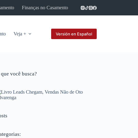
samento
Finanças no Casamento
Parcerias
nto
Veja +
Versión en Español
 que você busca?
osts
ategorias: