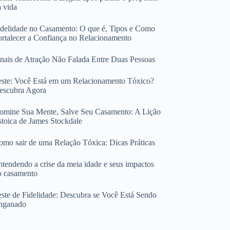
a vida
idelidade no Casamento: O que é, Tipos e Como
ortalecer a Confiança no Relacionamento
inais de Atração Não Falada Entre Duas Pessoas
este: Você Está em um Relacionamento Tóxico?
escubra Agora
omine Sua Mente, Salve Seu Casamento: A Lição
stoica de James Stockdale
omo sair de uma Relação Tóxica: Dicas Práticas
ntendendo a crise da meia idade e seus impactos
o casamento
este de Fidelidade: Descubra se Você Está Sendo
nganado