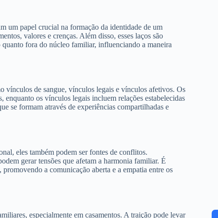
ham um papel crucial na formação da identidade de um
entos, valores e crenças. Além disso, esses laços são
 quanto fora do núcleo familiar, influenciando a maneira
o vínculos de sangue, vínculos legais e vínculos afetivos. Os
s, enquanto os vínculos legais incluem relações estabelecidas
que se formam através de experiências compartilhadas e
onal, eles também podem ser fontes de conflitos.
podem gerar tensões que afetam a harmonia familiar. É
l, promovendo a comunicação aberta e a empatia entre os
amiliares, especialmente em casamentos. A traição pode levar