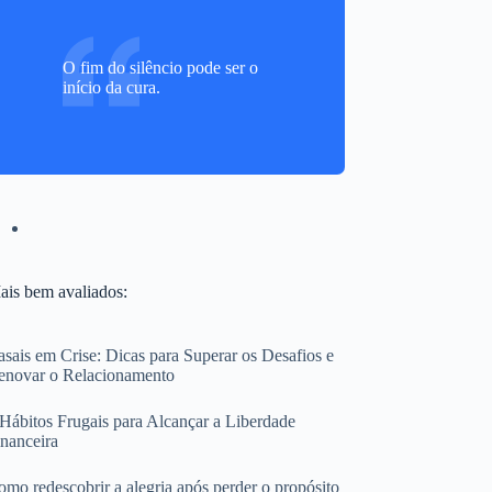
O fim do silêncio pode ser o
início da cura.
ais bem avaliados:
sais em Crise: Dicas para Superar os Desafios e
enovar o Relacionamento
 Hábitos Frugais para Alcançar a Liberdade
inanceira
mo redescobrir a alegria após perder o propósito