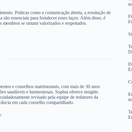
n
timento. Práticas como a comunicação aberta, a resolução de
F
 são essenciais para fortalecer esses laços. Além disso, é
F
s membros se sintam valorizados e respeitados.
S
T
D
D
E
C
amentos e conselhos matrimoniais, com mais de 30 anos
ões saudáveis e harmoniosas. Sophia oferece insights
E
cuidadosamente revisado pela equipe de redatores da
n
evância em cada conselho compartilhado.
T
0
E