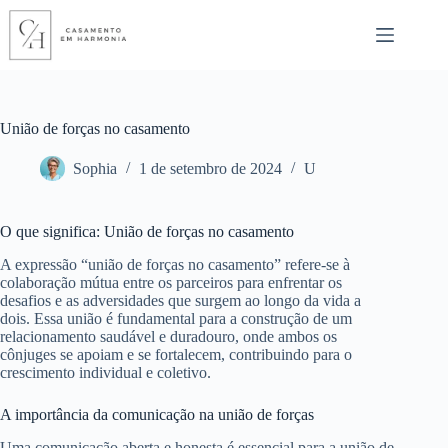
Pular
para
o
conteúdo
União de forças no casamento
Sophia
1 de setembro de 2024
U
O que significa: União de forças no casamento
A expressão “união de forças no casamento” refere-se à
colaboração mútua entre os parceiros para enfrentar os
desafios e as adversidades que surgem ao longo da vida a
dois. Essa união é fundamental para a construção de um
relacionamento saudável e duradouro, onde ambos os
cônjuges se apoiam e se fortalecem, contribuindo para o
crescimento individual e coletivo.
A importância da comunicação na união de forças
Uma comunicação aberta e honesta é essencial para a união de