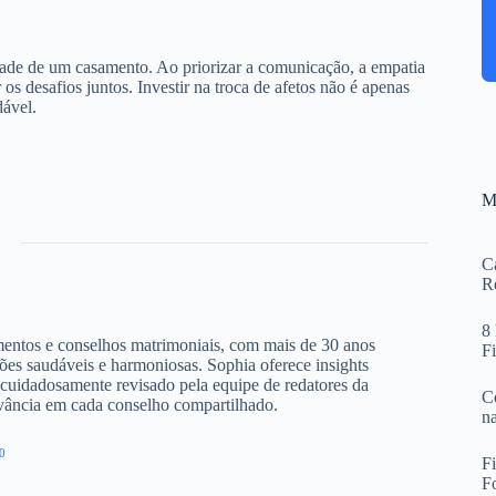
dade de um casamento. Ao priorizar a comunicação, a empatia
 os desafios juntos. Investir na troca de afetos não é apenas
dável.
M
Ca
R
8
amentos e conselhos matrimoniais, com mais de 30 anos
F
ões saudáveis e harmoniosas. Sophia oferece insights
cuidadosamente revisado pela equipe de redatores da
Co
evância em cada conselho compartilhado.
n
0
F
F