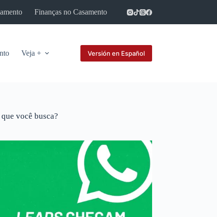
samento
Finanças no Casamento
Parcerias
nto
Veja +
Versión en Español
 que você busca?