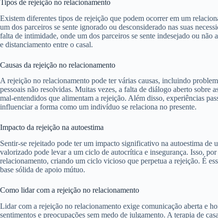
Tipos de rejeição no relacionamento
Existem diferentes tipos de rejeição que podem ocorrer em um relacio
um dos parceiros se sente ignorado ou desconsiderado nas suas necessid
falta de intimidade, onde um dos parceiros se sente indesejado ou não 
e distanciamento entre o casal.
Causas da rejeição no relacionamento
A rejeição no relacionamento pode ter várias causas, incluindo proble
pessoais não resolvidas. Muitas vezes, a falta de diálogo aberto sobre 
mal-entendidos que alimentam a rejeição. Além disso, experiências pa
influenciar a forma como um indivíduo se relaciona no presente.
Impacto da rejeição na autoestima
Sentir-se rejeitado pode ter um impacto significativo na autoestima d
valorizado pode levar a um ciclo de autocrítica e insegurança. Isso, p
relacionamento, criando um ciclo vicioso que perpetua a rejeição. É ess
base sólida de apoio mútuo.
Como lidar com a rejeição no relacionamento
Lidar com a rejeição no relacionamento exige comunicação aberta e h
sentimentos e preocupações sem medo de julgamento. A terapia de casal