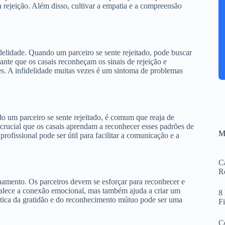
rejeição. Além disso, cultivar a empatia e a compreensão
idelidade. Quando um parceiro se sente rejeitado, pode buscar
ante que os casais reconheçam os sinais de rejeição e
s. A infidelidade muitas vezes é um sintoma de problemas
o um parceiro se sente rejeitado, é comum que reaja de
 crucial que os casais aprendam a reconhecer esses padrões de
M
ofissional pode ser útil para facilitar a comunicação e a
Ca
R
onamento. Os parceiros devem se esforçar para reconhecer e
rtalece a conexão emocional, mas também ajuda a criar um
8
ática da gratidão e do reconhecimento mútuo pode ser uma
F
Co