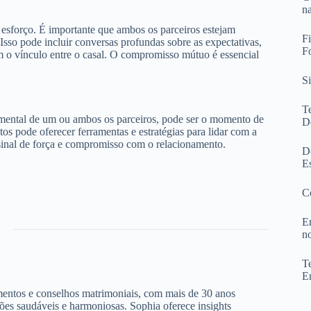
n
 esforço. É importante que ambos os parceiros estejam
F
. Isso pode incluir conversas profundas sobre as expectativas,
F
am o vínculo entre o casal. O compromisso mútuo é essencial
S
T
de mental de um ou ambos os parceiros, pode ser o momento de
D
os pode oferecer ferramentas e estratégias para lidar com a
sinal de força e compromisso com o relacionamento.
D
E
C
E
n
T
E
amentos e conselhos matrimoniais, com mais de 30 anos
ões saudáveis e harmoniosas. Sophia oferece insights