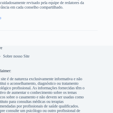
cuidadosamente revisado pela equipe de redatores da
evância em cada conselho compartilhado.
0
re
Sobre nosso Site
laimer:
 site é de natureza exclusivamente informativa e não
titui o aconselhamento, diagnóstico ou tratamento
ológico profissional. As informações fornecidas têm o
tivo de aumentar o conhecimento sobre os temas
icos sobre o casamento e não devem ser usadas como
tituto para consultas médicas ou terapias
mendadas por profissionais de saúde qualificados.
re consulte um psicólogo ou outro profissional de