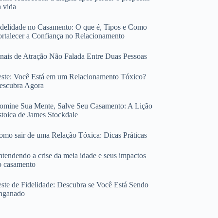
a vida
idelidade no Casamento: O que é, Tipos e Como
ortalecer a Confiança no Relacionamento
inais de Atração Não Falada Entre Duas Pessoas
este: Você Está em um Relacionamento Tóxico?
escubra Agora
omine Sua Mente, Salve Seu Casamento: A Lição
stoica de James Stockdale
omo sair de uma Relação Tóxica: Dicas Práticas
ntendendo a crise da meia idade e seus impactos
o casamento
este de Fidelidade: Descubra se Você Está Sendo
nganado