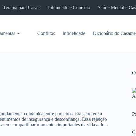
Terapia para Casais
Intimidade e Conexão
Saúde Mental e Ca
ramentas
Conflitos
Infidelidade
Dicionário do Casame
O
ndamente a dinâmica entre parceiros. Ela se refere à
P
sentimentos de insegurança e desconfiança. Essa rejeição
cusa em compartilhar momentos importantes da vida a dois.
C