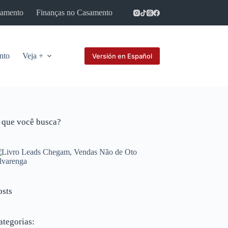
samento
Finanças no Casamento
Parcerias
nto
Veja +
Versión en Español
 que você busca?
osts
ategorias: