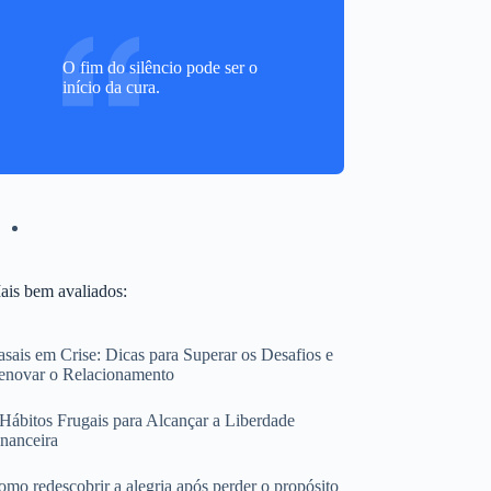
O fim do silêncio pode ser o
início da cura.
ais bem avaliados:
sais em Crise: Dicas para Superar os Desafios e
enovar o Relacionamento
 Hábitos Frugais para Alcançar a Liberdade
inanceira
mo redescobrir a alegria após perder o propósito