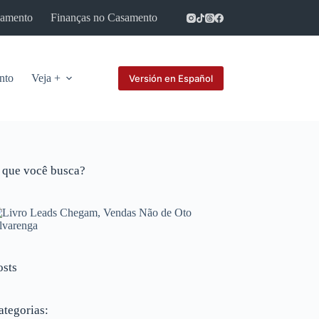
samento
Finanças no Casamento
Parcerias
nto
Veja +
Versión en Español
 que você busca?
osts
ategorias: