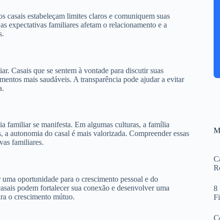
 os casais estabeleçam limites claros e comuniquem suas
as expectativas familiares afetam o relacionamento e a
s.
ar. Casais que se sentem à vontade para discutir suas
mentos mais saudáveis. A transparência pode ajudar a evitar
a.
 familiar se manifesta. Em algumas culturas, a família
M
s, a autonomia do casal é mais valorizada. Compreender essas
vas familiares.
Ca
R
er uma oportunidade para o crescimento pessoal e do
s casais podem fortalecer sua conexão e desenvolver uma
8
ra o crescimento mútuo.
F
Co