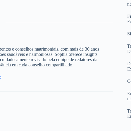
n
F
F
S
T
amentos e conselhos matrimoniais, com mais de 30 anos
D
ões saudáveis e harmoniosas. Sophia oferece insights
cuidadosamente revisado pela equipe de redatores da
D
evância em cada conselho compartilhado.
E
0
C
E
n
T
E