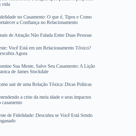
a vida
idelidade no Casamento: O que é, Tipos e Como
ortalecer a Confiança no Relacionamento
inais de Atração Não Falada Entre Duas Pessoas
este: Você Está em um Relacionamento Tóxico?
escubra Agora
omine Sua Mente, Salve Seu Casamento: A Lição
stoica de James Stockdale
omo sair de uma Relação Tóxica: Dicas Práticas
ntendendo a crise da meia idade e seus impactos
o casamento
este de Fidelidade: Descubra se Você Está Sendo
nganado