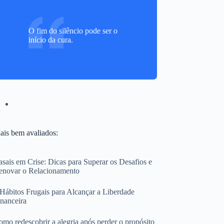
O fim do silêncio pode ser o
início da cura.
ais bem avaliados:
sais em Crise: Dicas para Superar os Desafios e
enovar o Relacionamento
 Hábitos Frugais para Alcançar a Liberdade
inanceira
mo redescobrir a alegria após perder o propósito