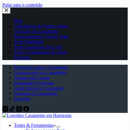
Pular para o conteúdo
Blog
Calculadora de Tempo Juntos
Glossário de Casamento
Relacionamento Tóxico Teste
Teste Fidelidade
Teste Casamento em Crise
Teste 5 Linguagens do Amor
Parcerias
Preparação para o Casamento
Comunicação no Casamento
Terapia para Casais
Intimidade e Conexão
Saúde Mental e Casamento
Finanças no Casamento
Parcerias
Testes & Ferramentas