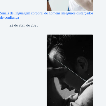
Sinais de linguagem corporal de homens inseguros disfarçados
de confiança
22 de abril de 2025